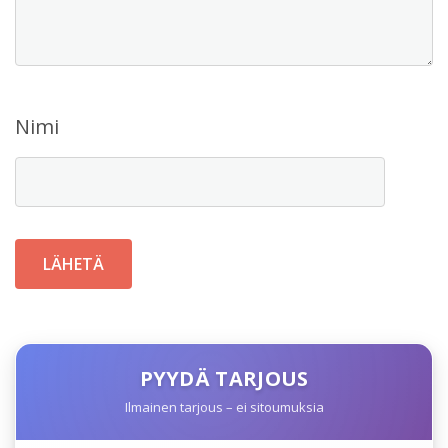
Nimi
PYYDÄ TARJOUS
Ilmainen tarjous – ei sitoumuksia