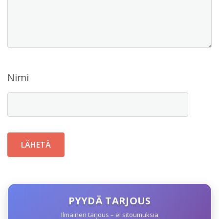
Nimi
PYYDÄ TARJOUS
Ilmainen tarjous – ei sitoumuksia