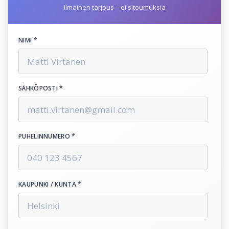
Ilmainen tarjous – ei sitoumuksia
NIMI *
SÄHKÖPOSTI *
PUHELINNUMERO *
KAUPUNKI / KUNTA *