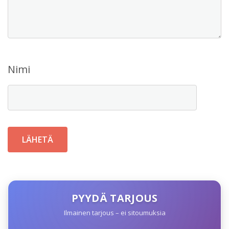
Nimi
PYYDÄ TARJOUS
Ilmainen tarjous – ei sitoumuksia