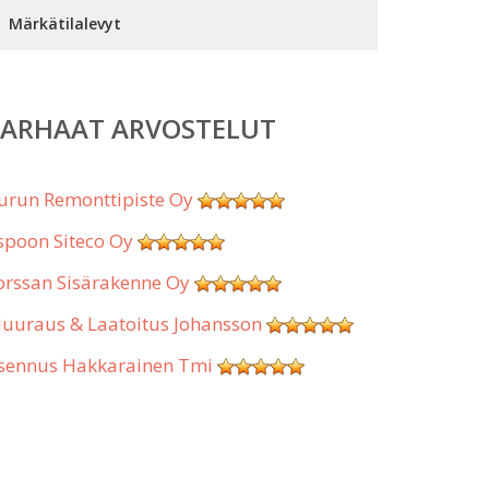
Märkätilalevyt
PARHAAT ARVOSTELUT
urun Remonttipiste Oy
spoon Siteco Oy
orssan Sisärakenne Oy
uuraus & Laatoitus Johansson
sennus Hakkarainen Tmi