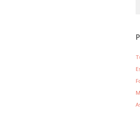
T
E
F
M
A