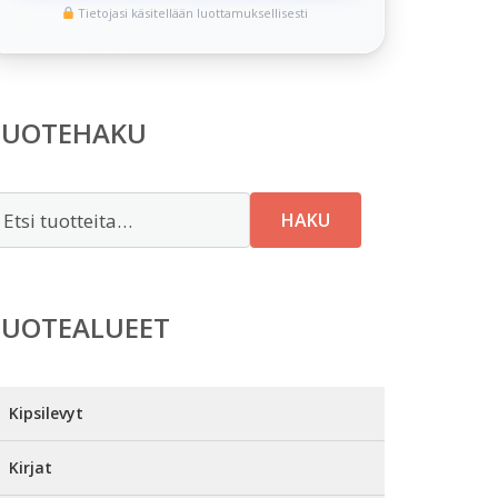
Tietojasi käsitellään luottamuksellisesti
TUOTEHAKU
tsi:
HAKU
TUOTEALUEET
Kipsilevyt
Kirjat