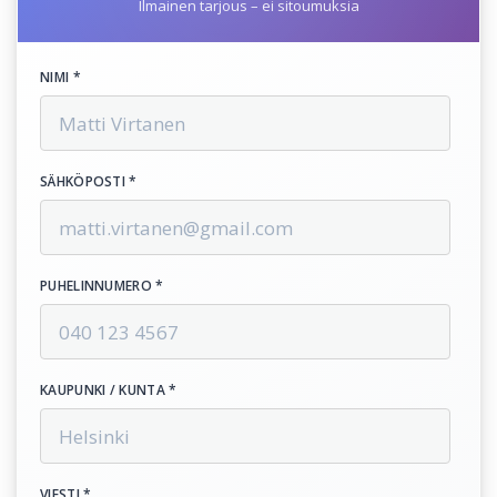
Ilmainen tarjous – ei sitoumuksia
NIMI *
SÄHKÖPOSTI *
PUHELINNUMERO *
KAUPUNKI / KUNTA *
VIESTI *