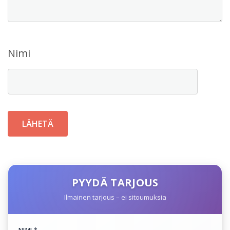
Nimi
PYYDÄ TARJOUS
Ilmainen tarjous – ei sitoumuksia