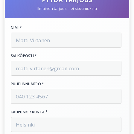
Ilmainen tarjous – ei sitoumuksia
NIMI *
SÄHKÖPOSTI *
PUHELINNUMERO *
KAUPUNKI / KUNTA *