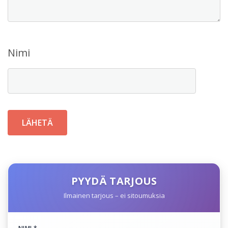
Nimi
PYYDÄ TARJOUS
Ilmainen tarjous – ei sitoumuksia