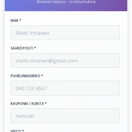
Ilmainen tarjous – ei sitoumuksia
NIMI *
SÄHKÖPOSTI *
PUHELINNUMERO *
KAUPUNKI / KUNTA *
VIESTI *