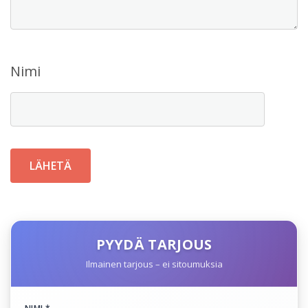
Nimi
PYYDÄ TARJOUS
Ilmainen tarjous – ei sitoumuksia