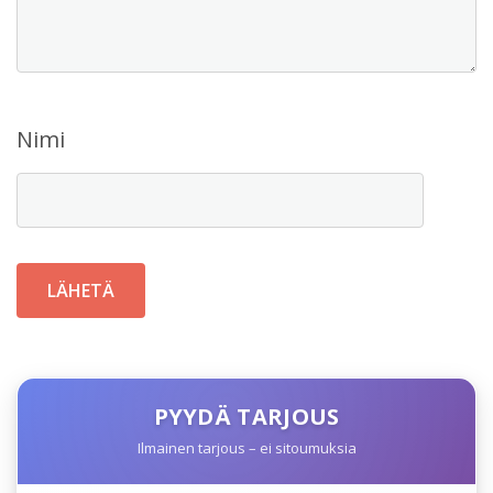
Nimi
PYYDÄ TARJOUS
Ilmainen tarjous – ei sitoumuksia