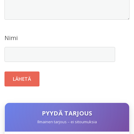
Nimi
PYYDÄ TARJOUS
Ilmainen tarjous – ei sitoumuksia