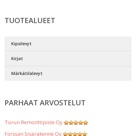
TUOTEALUEET
Kipsilevyt
Kirjat
Märkätilalevyt
PARHAAT ARVOSTELUT
Turun Remonttipiste Oy
Forssan Sisärakenne Oy