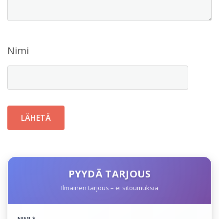
Nimi
PYYDÄ TARJOUS
Ilmainen tarjous – ei sitoumuksia