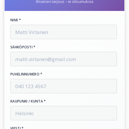
Ilmainen tarjous – ei sitoumuksia
NIMI *
SÄHKÖPOSTI *
PUHELINNUMERO *
KAUPUNKI / KUNTA *
VIESTI *