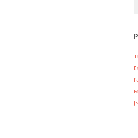
T
E
F
M
J