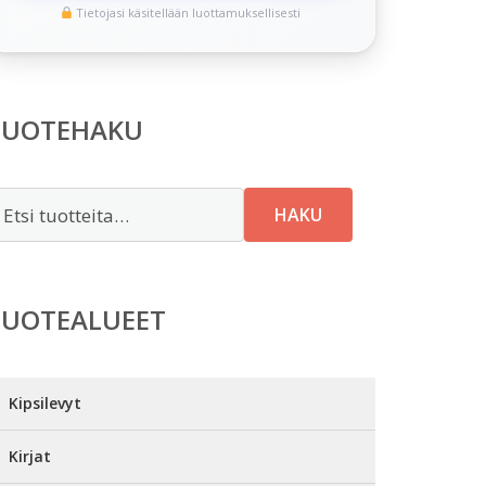
Tietojasi käsitellään luottamuksellisesti
TUOTEHAKU
tsi:
HAKU
TUOTEALUEET
Kipsilevyt
Kirjat