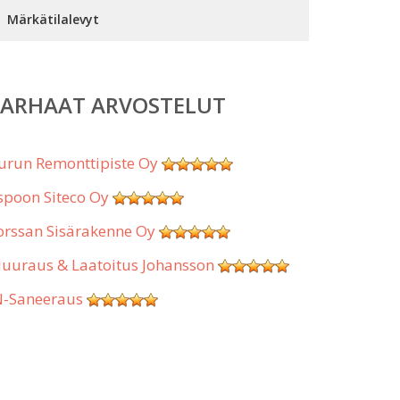
Märkätilalevyt
PARHAAT ARVOSTELUT
urun Remonttipiste Oy
spoon Siteco Oy
orssan Sisärakenne Oy
uuraus & Laatoitus Johansson
N-Saneeraus