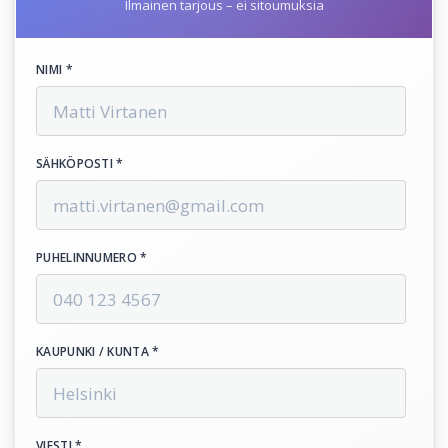
Ilmainen tarjous – ei sitoumuksia
NIMI *
SÄHKÖPOSTI *
PUHELINNUMERO *
KAUPUNKI / KUNTA *
VIESTI *