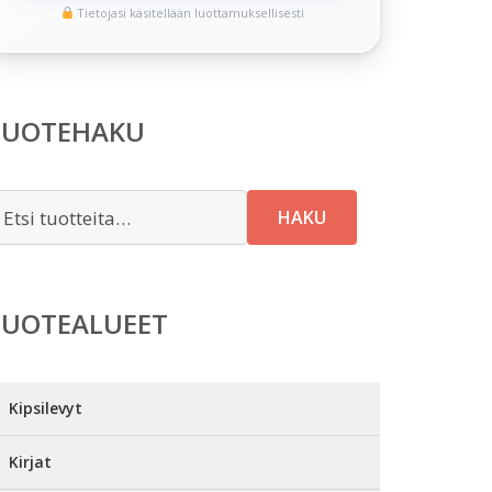
Tietojasi käsitellään luottamuksellisesti
TUOTEHAKU
tsi:
HAKU
TUOTEALUEET
Kipsilevyt
Kirjat