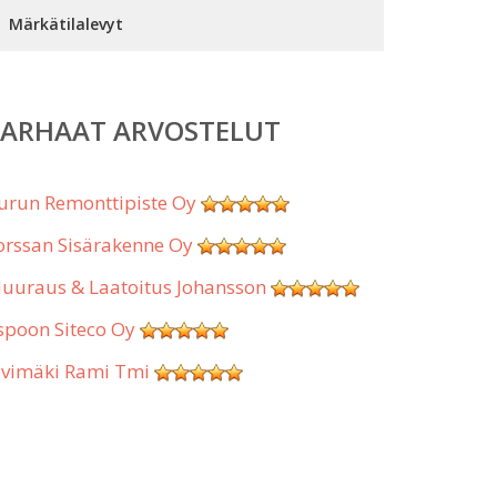
Märkätilalevyt
PARHAAT ARVOSTELUT
urun Remonttipiste Oy
orssan Sisärakenne Oy
uuraus & Laatoitus Johansson
spoon Siteco Oy
ivimäki Rami Tmi