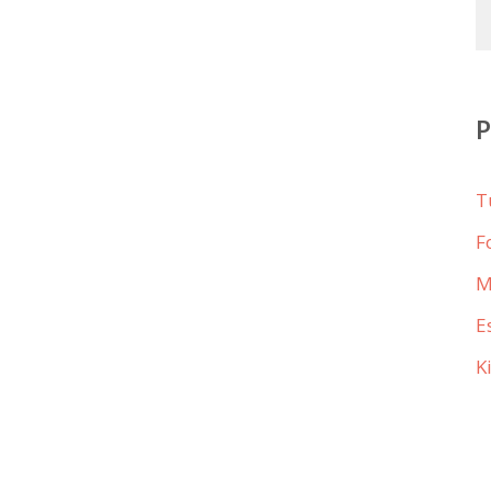
T
F
M
E
K