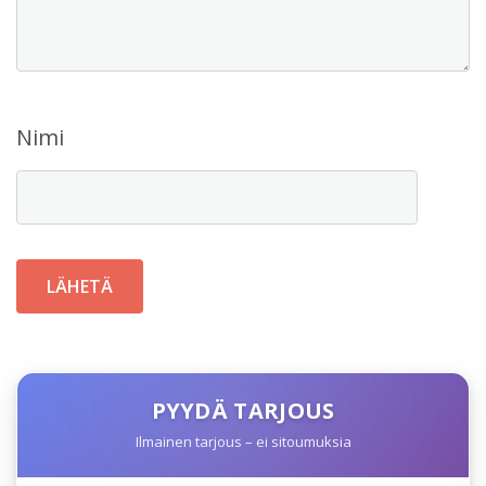
Nimi
PYYDÄ TARJOUS
Ilmainen tarjous – ei sitoumuksia