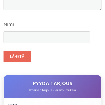
Nimi
PYYDÄ TARJOUS
Ilmainen tarjous – ei sitoumuksia