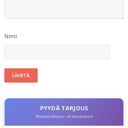
Nimi
PYYDÄ TARJOUS
Ilmainen tarjous – ei sitoumuksia