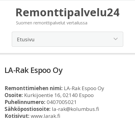
Remonttipalvelu24
Suomen remonttipalvelut vertailussa
LA-Rak Espoo Oy
Remonttimiehen nimi:
LA-Rak Espoo Oy
Osoite:
Kurkijoentie 16, 02140 Espoo
Puhelinnumero:
0407005021
Sähköpostiosoite:
la-rak@kolumbus.fi
Kotisivut:
www.larak.fi