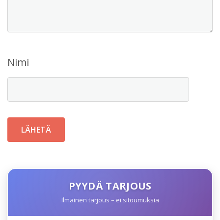
Nimi
PYYDÄ TARJOUS
Ilmainen tarjous – ei sitoumuksia