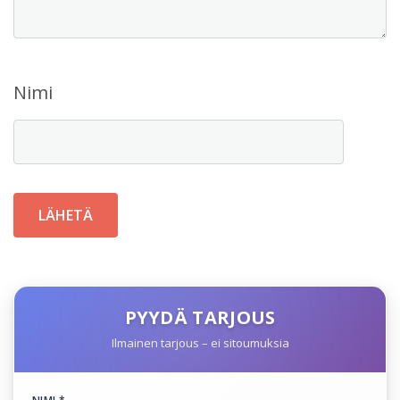
Nimi
PYYDÄ TARJOUS
Ilmainen tarjous – ei sitoumuksia