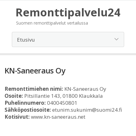
Remonttipalvelu24
Suomen remonttipalvelut vertailussa
KN-Saneeraus Oy
Remonttimiehen nimi:
KN-Saneeraus Oy
Osoite:
Pitsillantie 143, 01800 Klaukkala
Puhelinnumero:
0400450801
Sähköpostiosoite:
etunim.sukunim@suomi24.fi
Kotisivut:
www.kn-saneeraus.net