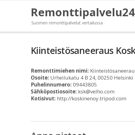
Remonttipalvelu24
Suomen remonttipalvelut vertailussa
Kiinteistösaneeraus Kos
Remonttimiehen nimi:
Kiinteistösaneerau
Osoite:
Urheilukatu 4 B 24, 00250 Helsinki
Puhelinnumero:
09443805
Sähköpostiosoite:
ksk@velho.com
Kotisivut:
http://koskinenoy.tripod.com