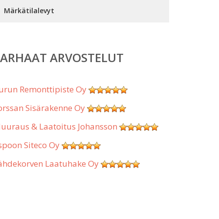
Märkätilalevyt
PARHAAT ARVOSTELUT
urun Remonttipiste Oy
orssan Sisärakenne Oy
uuraus & Laatoitus Johansson
spoon Siteco Oy
ähdekorven Laatuhake Oy