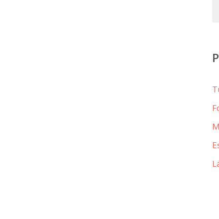
T
F
M
E
L