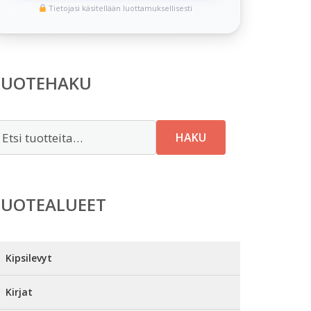
Tietojasi käsitellään luottamuksellisesti
TUOTEHAKU
tsi:
HAKU
TUOTEALUEET
Kipsilevyt
Kirjat