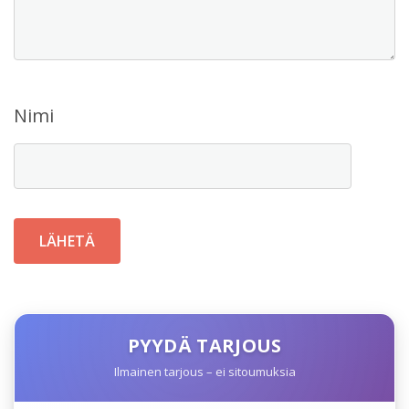
Nimi
PYYDÄ TARJOUS
Ilmainen tarjous – ei sitoumuksia