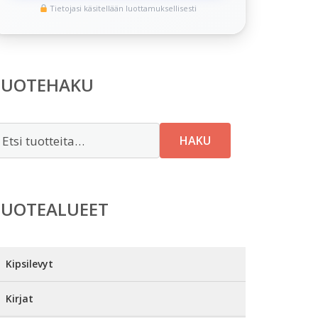
Tietojasi käsitellään luottamuksellisesti
TUOTEHAKU
tsi:
HAKU
TUOTEALUEET
Kipsilevyt
Kirjat