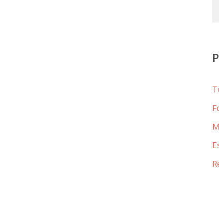
T
F
M
E
R