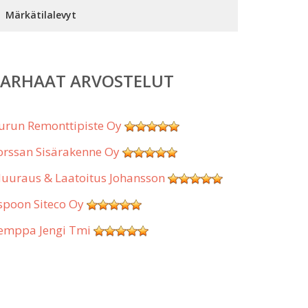
Märkätilalevyt
PARHAAT ARVOSTELUT
urun Remonttipiste Oy
orssan Sisärakenne Oy
uuraus & Laatoitus Johansson
spoon Siteco Oy
emppa Jengi Tmi