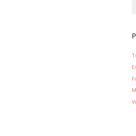
T
E
F
M
V