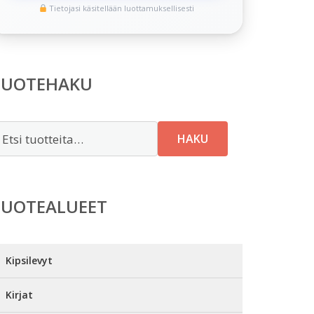
Tietojasi käsitellään luottamuksellisesti
TUOTEHAKU
tsi:
HAKU
TUOTEALUEET
Kipsilevyt
Kirjat