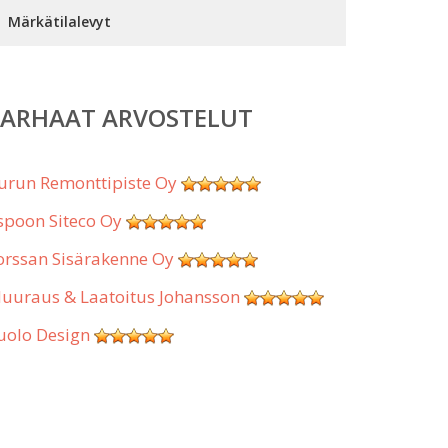
Märkätilalevyt
PARHAAT ARVOSTELUT
urun Remonttipiste Oy
spoon Siteco Oy
orssan Sisärakenne Oy
uuraus & Laatoitus Johansson
uolo Design