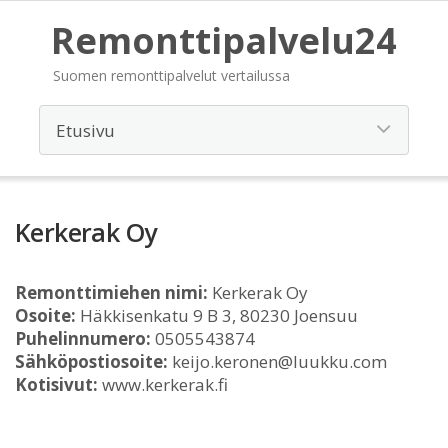
Remonttipalvelu24
Suomen remonttipalvelut vertailussa
Kerkerak Oy
Remonttimiehen nimi:
Kerkerak Oy
Osoite:
Häkkisenkatu 9 B 3, 80230 Joensuu
Puhelinnumero:
0505543874
Sähköpostiosoite:
keijo.keronen@luukku.com
Kotisivut:
www.kerkerak.fi