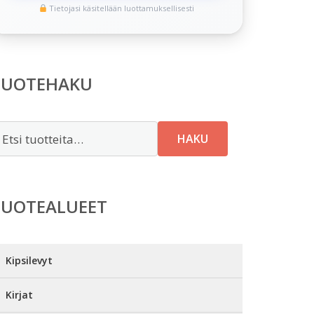
Tietojasi käsitellään luottamuksellisesti
TUOTEHAKU
tsi:
HAKU
TUOTEALUEET
Kipsilevyt
Kirjat