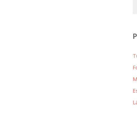
T
F
M
E
L