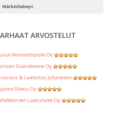
Märkätilalevyt
PARHAAT ARVOSTELUT
urun Remonttipiste Oy
orssan Sisärakenne Oy
uuraus & Laatoitus Johansson
spoon Siteco Oy
ähdekorven Laatuhake Oy