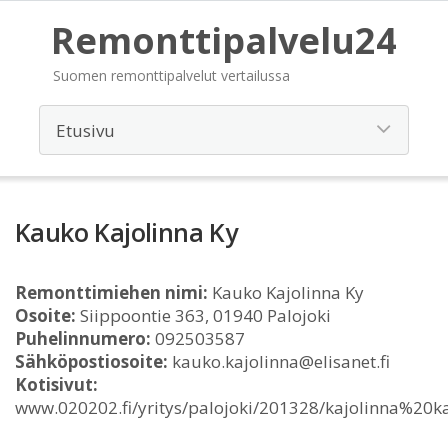
Remonttipalvelu24
Suomen remonttipalvelut vertailussa
Kauko Kajolinna Ky
Remonttimiehen nimi:
Kauko Kajolinna Ky
Osoite:
Siippoontie 363, 01940 Palojoki
Puhelinnumero:
092503587
Sähköpostiosoite:
kauko.kajolinna@elisanet.fi
Kotisivut:
www.020202.fi/yritys/palojoki/201328/kajolinna%20