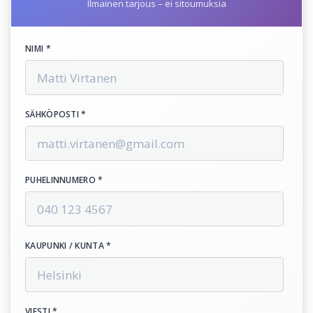
Ilmainen tarjous – ei sitoumuksia
NIMI *
SÄHKÖPOSTI *
PUHELINNUMERO *
KAUPUNKI / KUNTA *
VIESTI *