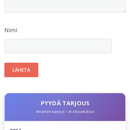
Nimi
PYYDÄ TARJOUS
Ilmainen tarjous – ei sitoumuksia