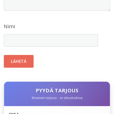
Nimi
PYYDÄ TARJOUS
Ilmainen tarjous – ei sitoumuksia