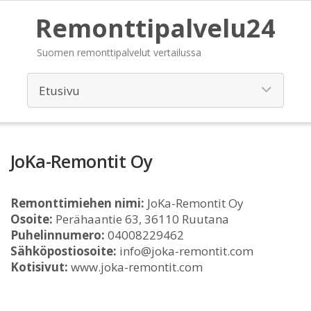
Remonttipalvelu24
Suomen remonttipalvelut vertailussa
JoKa-Remontit Oy
Remonttimiehen nimi:
JoKa-Remontit Oy
Osoite:
Perähaantie 63, 36110 Ruutana
Puhelinnumero:
04008229462
Sähköpostiosoite:
info@joka-remontit.com
Kotisivut:
www.joka-remontit.com