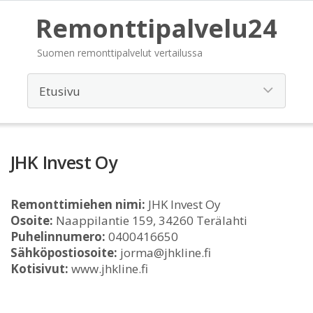
Remonttipalvelu24
Suomen remonttipalvelut vertailussa
JHK Invest Oy
Remonttimiehen nimi:
JHK Invest Oy
Osoite:
Naappilantie 159, 34260 Terälahti
Puhelinnumero:
0400416650
Sähköpostiosoite:
jorma@jhkline.fi
Kotisivut:
www.jhkline.fi