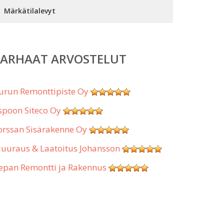
Märkätilalevyt
PARHAAT ARVOSTELUT
urun Remonttipiste Oy
spoon Siteco Oy
orssan Sisärakenne Oy
uuraus & Laatoitus Johansson
epan Remontti ja Rakennus