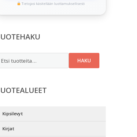
Tietojasi käsitellään luottamuksellisesti
TUOTEHAKU
tsi:
HAKU
TUOTEALUEET
Kipsilevyt
Kirjat