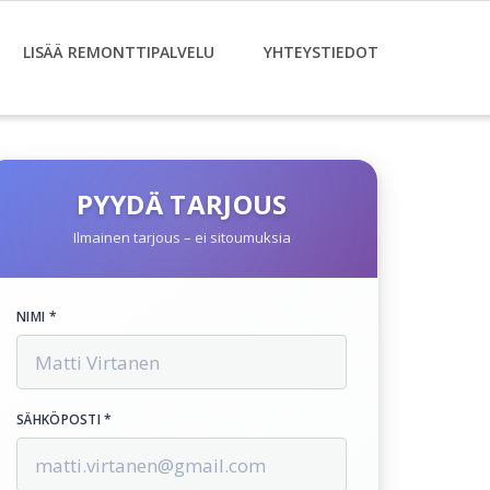
LISÄÄ REMONTTIPALVELU
YHTEYSTIEDOT
PYYDÄ TARJOUS
Ilmainen tarjous – ei sitoumuksia
NIMI *
SÄHKÖPOSTI *