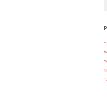
T
E
F
M
T