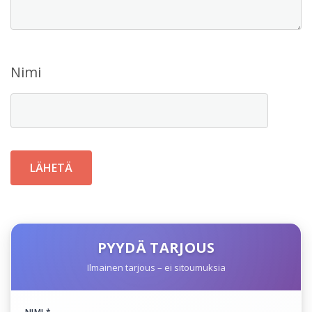
Nimi
PYYDÄ TARJOUS
Ilmainen tarjous – ei sitoumuksia