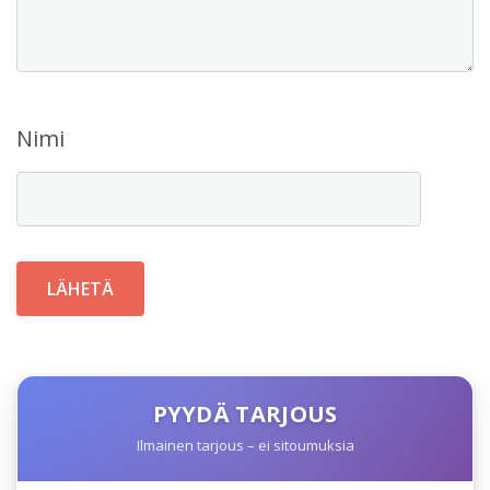
Nimi
PYYDÄ TARJOUS
Ilmainen tarjous – ei sitoumuksia