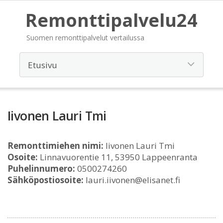
Remonttipalvelu24
Suomen remonttipalvelut vertailussa
Iivonen Lauri Tmi
Remonttimiehen nimi:
Iivonen Lauri Tmi
Osoite:
Linnavuorentie 11, 53950 Lappeenranta
Puhelinnumero:
0500274260
Sähköpostiosoite:
lauri.iivonen@elisanet.fi