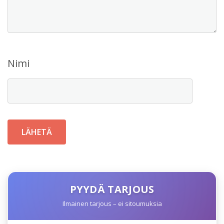
Nimi
PYYDÄ TARJOUS
Ilmainen tarjous – ei sitoumuksia