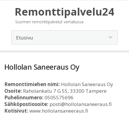
Remonttipalvelu24
Suomen remonttipalvelut vertailussa
Hollolan Saneeraus Oy
Remonttimiehen nimi:
Hollolan Saneeraus Oy
Osoite:
Raholankatu 7 G 55, 33300 Tampere
Puhelinnumero:
0505575696
Sähköpostiosoite:
posti@hollolansaneeraus.fi
Kotisivut:
www.hollolansaneeraus.fi