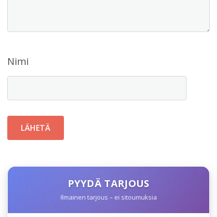
Nimi
PYYDÄ TARJOUS
Ilmainen tarjous – ei sitoumuksia