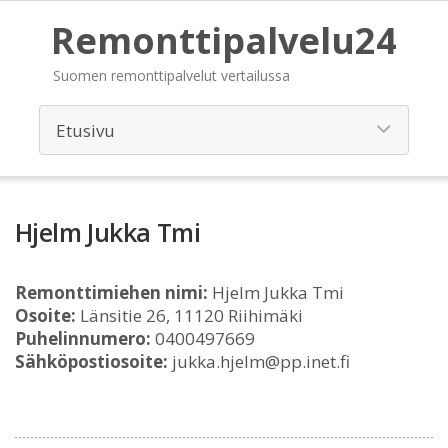
Remonttipalvelu24
Suomen remonttipalvelut vertailussa
Hjelm Jukka Tmi
Remonttimiehen nimi:
Hjelm Jukka Tmi
Osoite:
Länsitie 26, 11120 Riihimäki
Puhelinnumero:
0400497669
Sähköpostiosoite:
jukka.hjelm@pp.inet.fi