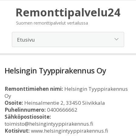
Remonttipalvelu24
Suomen remonttipalvelut vertailussa
Helsingin Tyyppirakennus Oy
Remonttimiehen nimi:
Helsingin Tyyppirakennus
Oy
Osoite:
Heinsalmentie 2, 33450 Siivikkala
Puhelinnumero:
0400666662
Sähköpostiosoite:
toimisto@helsingintyyppirakennus.fi
Kotisivut:
www.helsingintyyppirakennus.fi