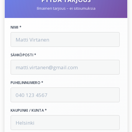
Ilmainen tarjous – ei sitoumuksia
NIMI *
SÄHKÖPOSTI *
PUHELINNUMERO *
KAUPUNKI / KUNTA *