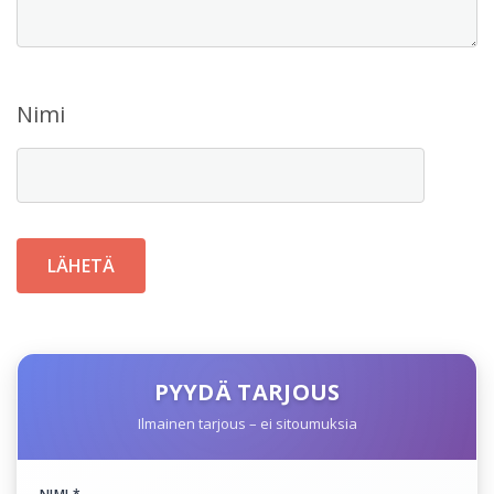
Nimi
PYYDÄ TARJOUS
Ilmainen tarjous – ei sitoumuksia