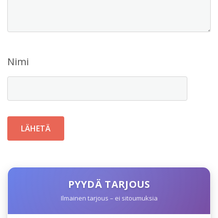
Nimi
PYYDÄ TARJOUS
Ilmainen tarjous – ei sitoumuksia