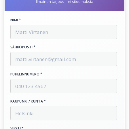
Ilmainen tarjous – ei sitoumuksia
NIMI *
SÄHKÖPOSTI *
PUHELINNUMERO *
KAUPUNKI / KUNTA *
VIESTI *