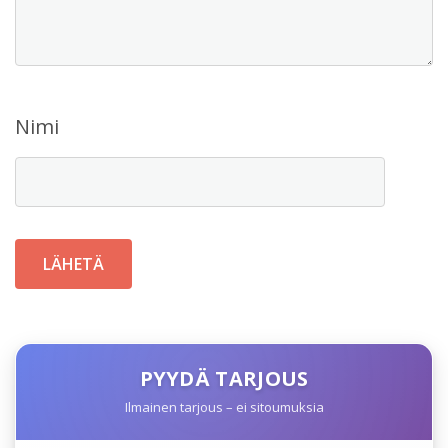
Nimi
PYYDÄ TARJOUS
Ilmainen tarjous – ei sitoumuksia