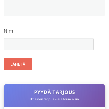
Nimi
PYYDÄ TARJOUS
Ilmainen tarjous – ei sitoumuksia