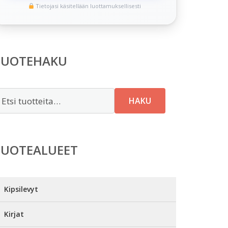
Tietojasi käsitellään luottamuksellisesti
TUOTEHAKU
tsi:
HAKU
TUOTEALUEET
Kipsilevyt
Kirjat