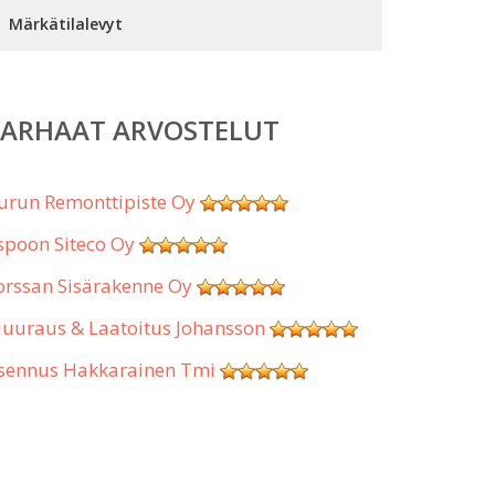
Märkätilalevyt
PARHAAT ARVOSTELUT
urun Remonttipiste Oy
spoon Siteco Oy
orssan Sisärakenne Oy
uuraus & Laatoitus Johansson
sennus Hakkarainen Tmi