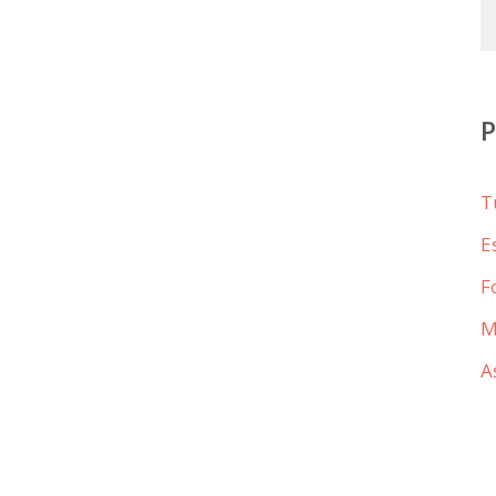
T
E
F
M
A