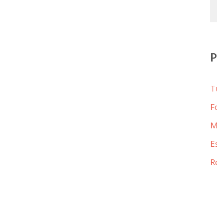
T
F
M
E
R