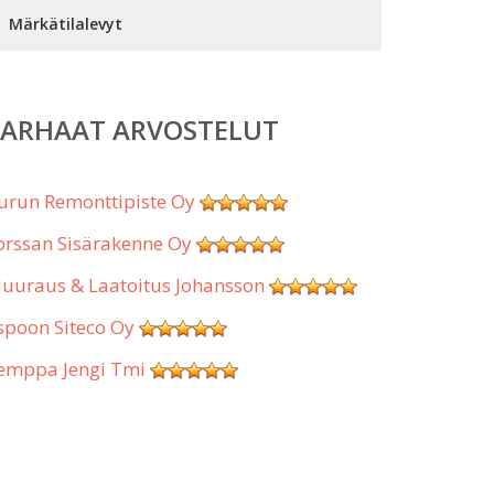
Märkätilalevyt
PARHAAT ARVOSTELUT
urun Remonttipiste Oy
orssan Sisärakenne Oy
uuraus & Laatoitus Johansson
spoon Siteco Oy
emppa Jengi Tmi