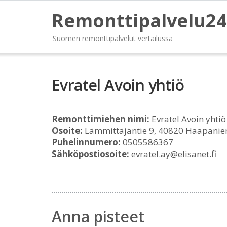
Remonttipalvelu24
Suomen remonttipalvelut vertailussa
Evratel Avoin yhtiö
Remonttimiehen nimi:
Evratel Avoin yhtiö
Osoite:
Lämmittäjäntie 9, 40820 Haapanie
Puhelinnumero:
0505586367
Sähköpostiosoite:
evratel.ay@elisanet.fi
Anna pisteet