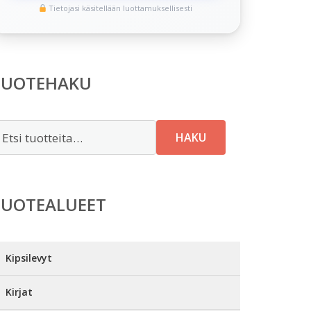
Tietojasi käsitellään luottamuksellisesti
TUOTEHAKU
tsi:
HAKU
TUOTEALUEET
Kipsilevyt
Kirjat